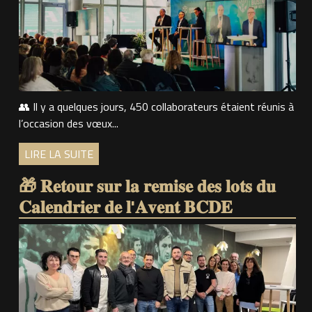
👥 Il y a quelques jours, 450 collaborateurs étaient réunis à
l’occasion des vœux...
LIRE LA SUITE
🎁 𝐑𝐞𝐭𝐨𝐮𝐫 𝐬𝐮𝐫 𝐥𝐚 𝐫𝐞𝐦𝐢𝐬𝐞 𝐝𝐞𝐬 𝐥𝐨𝐭𝐬 𝐝𝐮
𝐂𝐚𝐥𝐞𝐧𝐝𝐫𝐢𝐞𝐫 𝐝𝐞 𝐥'𝐀𝐯𝐞𝐧𝐭 𝐁𝐂𝐃𝐄