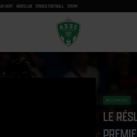
UR-VERT
KIDS'CLUB
STAGES FOOTBALL
STEPH'
#FCSMASSE
LE RÉS
PREMIE