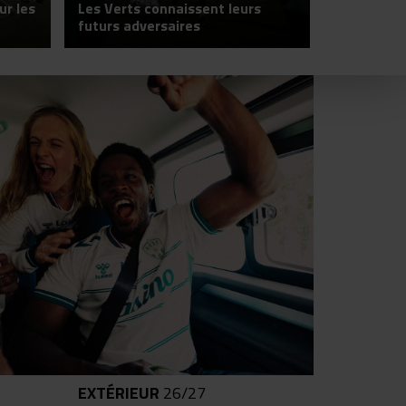
ur les
Les Verts connaissent leurs
L'organig
futurs adversaires
Centre de
EXTÉRIEUR
26/27