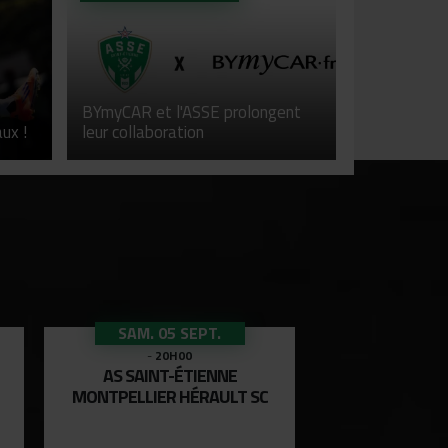
BYmyCAR et l'ASSE prolongent
ux !
leur collaboration
SAM. 05 SEPT.
SAM. 12
-
20H00
-
20
AS SAINT-ÉTIENNE
USL DUN
MONTPELLIER HÉRAULT SC
AS SAINT