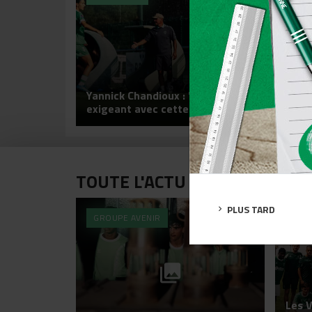
Les 
Yannick Chandioux : "Je vais être
deux
exigeant avec cette équipe"
!
TOUTE L'ACTU DE LA FORMATIO
PLUS TARD
GROUPE AVENIR
GRO
Les V