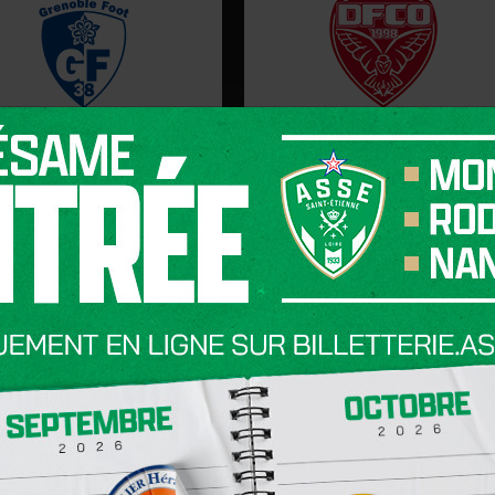
LIGUE 2 BKT
LIGUE 2 BKT
JOURNÉE 3
JOURNÉE 4
MATCH CENTER
MATCH CENTER
 👸
SEGF38
ENTRAÎNEMENT