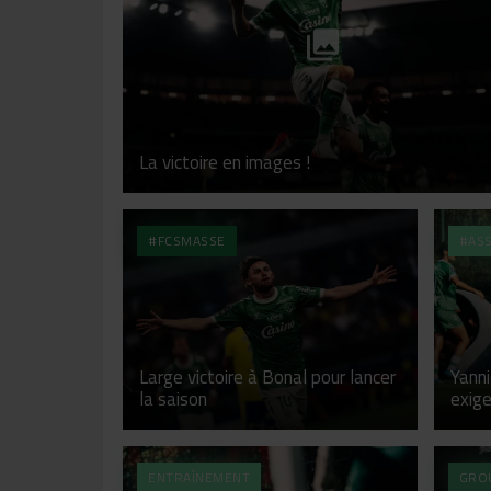
La victoire en images !
#FCSMASSE
#AS
Large victoire à Bonal pour lancer
Yanni
la saison
exige
ENTRAÎNEMENT
GRO