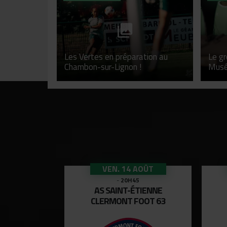
Les Vertes en préparation au
Le gr
Chambon-sur-Lignon !
Musé
AOÛT
VEN. 14 AOÛT
-
20H45
-
20H45
NTBÉLIARD
AS SAINT-ÉTIENNE
TIENNE
CLERMONT FOOT 63