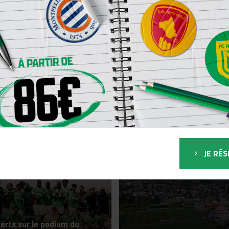
Vertes remportent leur
ième match de préparation
Les Vertes en préparation 
Chambon-sur-Lignon !
N 👨‍🎓
JE RÉS
UPE RÉSERVE
FORMATION
erts sur le podium du