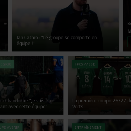
B
N
Ian Cathro : "Le groupe se comporte en
équipe !"
SEGF38
#FCSMASSE
ck Chandioux : "Je vais être
La première compo 26/27 d
ant avec cette équipe"
Verts
UPE AVENIR
ENTRAÎNEMENT