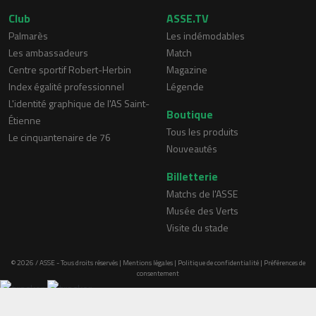
Club
ASSE.TV
Palmarès
Les indémodables
Les ambassadeurs
Match
Centre sportif Robert-Herbin
Magazine
Index égalité professionnel
Légende
L'identité graphique de l'AS Saint-
Boutique
Étienne
Tous les produits
Le cinquantenaire de 76
Nouveautés
Billetterie
Matchs de l'ASSE
Musée des Verts
Visite du stade
© 2026 / ASSE - Tous droits réservés |
Mentions légales
|
Politique de confidentialité
|
Préférences de
consentement