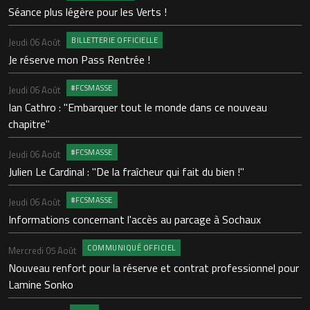
Séance plus légère pour les Verts !
Lu
L
BILLETTERIE OFFICIELLE
Jeudi 06 Août
Je réserve mon Pass Rentrée !
Lu
P
#FCSMASSE
Jeudi 06 Août
Ian Cathro : "Embarquer tout le monde dans ce nouveau
Lu
chapitre"
L
#FCSMASSE
Jeudi 06 Août
D
Julien Le Cardinal : "De la fraîcheur qui fait du bien !"
L
#FCSMASSE
Jeudi 06 Août
S
Informations concernant l'accès au parcage à Sochaux
I
c
COMMUNIQUÉ OFFICIEL
Mercredi 05 Août
Nouveau renfort pour la réserve et contrat professionnel pour
S
Lamine Sonko
U