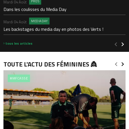
PROS
Mardi 04 Août
S
Dans les coulisses du Media Day
A
MEDIADAY
Mardi 04 Août
S
Les backstages du media day en photos des Verts !
2
tous les articles
TOUTE L'ACTU DES FÉMININES 👸
#MFCASSE