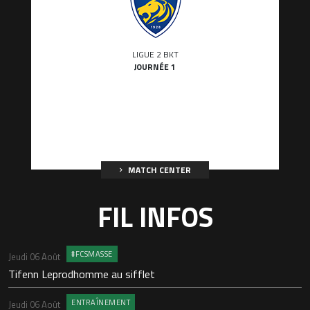
LIGUE 2 BKT
JOURNÉE 1
MATCH CENTER
FIL INFOS
#FCSMASSE
Jeudi 06 Août
Lu
Tifenn Leprodhomme au sifflet
L
P
ENTRAÎNEMENT
Jeudi 06 Août