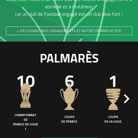
domicile et à l'extérieur,
car un club de football engagé est un club plus fort !
> DÉCOUVREZ NOS ENGAGEMENTS ET NOTRE DÉMARCHE RSE
PALMARÈS
10
6
1
CHAMPIONNAT
COUPE
COUPE
DE
DE FRANCE
DE LA LIGUE
FRANCE DE LIGUE
1