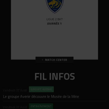
LIGUE 2 BKT
JOURNÉE 1
MATCH CENTER
FIL INFOS
GROUPE AVENIR
Vendredi 07 Août
Je
Le groupe Avenir découvre le Musée de la Mine
I
ENTRAÎNEMENT
Vendredi 07 Août
M