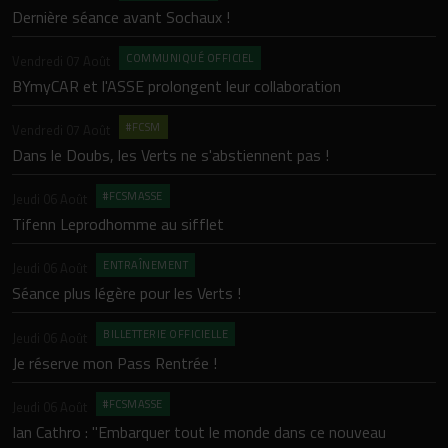
Dernière séance avant Sochaux !
N
L
COMMUNIQUÉ OFFICIEL
Vendredi 07 Août
BYmyCAR et l'ASSE prolongent leur collaboration
M
D
#FCSM
Vendredi 07 Août
Dans le Doubs, les Verts ne s'abstiennent pas !
M
L
#FCSMASSE
Jeudi 06 Août
Tifenn Leprodhomme au sifflet
Lu
L
ENTRAÎNEMENT
Jeudi 06 Août
P
Séance plus légère pour les Verts !
Lu
BILLETTERIE OFFICIELLE
Jeudi 06 Août
L
Je réserve mon Pass Rentrée !
Lu
#FCSMASSE
Jeudi 06 Août
P
Ian Cathro : "Embarquer tout le monde dans ce nouveau