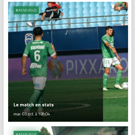
#ASSEUSLD
Le match en stats
mar. 03 oct. à 18h04
#ASSEUSLD