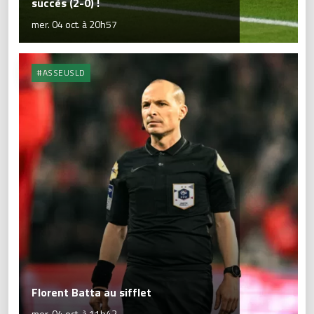
succès (2-0) !
mer. 04 oct. à 20h57
#ASSEUSLD
Florent Batta au sifflet
mer. 04 oct. à 11h43