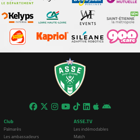
Club
ASSE.TV
Palmarès
Les indémodables
Les ambassadeurs
Match