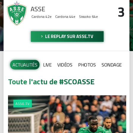
3
ASSE
Cardona
42e
Cardona
44e
Sissoko
64e
LE REPLAY SUR ASSE.TV
ACTUALITÉS
LIVE
VIDÉOS
PHOTOS
SONDAGE
Toute l'actu de #SCOASSE
ASSE.TV