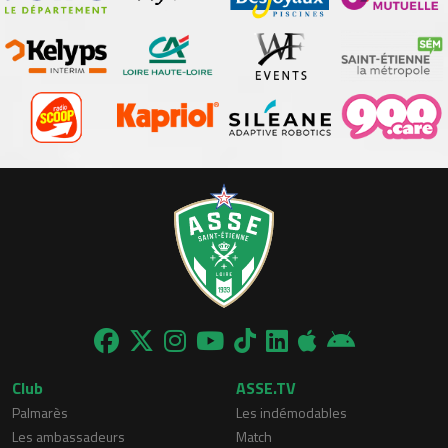
Club
ASSE.TV
Palmarès
Les indémodables
Les ambassadeurs
Match