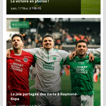
La victoire en photos !
sam. 17 févr. à 18h16
#SCOASSE
La joie partagée des Verts à Raymond-
Kopa
sam. 17 févr. à 17h36