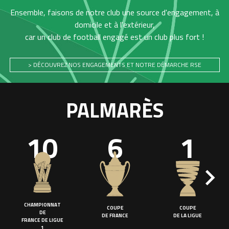
Ensemble, faisons de notre club une source d'engagement, à
domicile et à l'extérieur,
car un club de football engagé est un club plus fort !
> DÉCOUVREZ NOS ENGAGEMENTS ET NOTRE DÉMARCHE RSE
PALMARÈS
10
6
1
CHAMPIONNAT
COUPE
COUPE
DE
DE FRANCE
DE LA LIGUE
FRANCE DE LIGUE
1