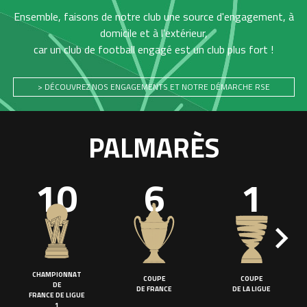
Ensemble, faisons de notre club une source d'engagement, à
domicile et à l'extérieur,
car un club de football engagé est un club plus fort !
> DÉCOUVREZ NOS ENGAGEMENTS ET NOTRE DÉMARCHE RSE
PALMARÈS
10
6
1
CHAMPIONNAT
COUPE
COUPE
DE
DE FRANCE
DE LA LIGUE
FRANCE DE LIGUE
1