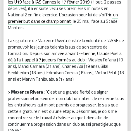
les U19 face à l’AS Cannes le 17 février 2019
(1 but, 2 passes
décisives), il a ensuite vécu ses premières minutes en
National 2 en fin d’exercice. L’occasion pour lui de s’offrir
un
premier but dans ce championnat
le 25 mai, face au Stade
Montois.
La signature de Maxence Rivera illustre la volonté de l'ASSE de
promouvoir les jeunes talents issus de son centre de
formation.
Depuis son arrivée à Saint-Etienne, Claude Puel a
déjà fait appel à 7 joueurs formés au club
: Wesley Fofana (19
ans), Mahdi Camara (21 ans), Charles Abi (19 ans), Bilal
Benkhedim (18 ans), Edmilson Correia (19 ans), Victor Petit (18
ans) et Marvin Tshibuabua (17 ans).
> Maxence Rivera
: "C'est une grande fierté de signer
professionnel au sein de mon club formateur. Je remercie tous
les entraîneurs qui m'ont permis de progresser. Je sais que
cette signature n'est qu'une étape. Désormais, je dois me
concentrer sur le travail à réaliser au quotidien afin de
continuer ma progression dans un club aussi prestigieux que
l'ASSE."