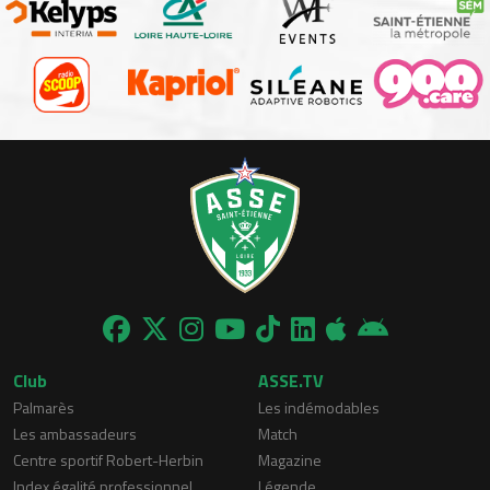
Club
ASSE.TV
Palmarès
Les indémodables
Les ambassadeurs
Match
Centre sportif Robert-Herbin
Magazine
Index égalité professionnel
Légende