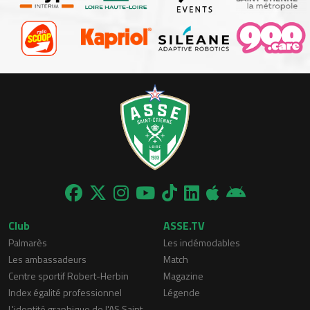
Club
ASSE.TV
Palmarès
Les indémodables
Les ambassadeurs
Match
Centre sportif Robert-Herbin
Magazine
Index égalité professionnel
Légende
L'identité graphique de l'AS Saint-