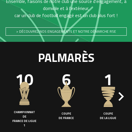
Ensemble, faisons de notre club une source d'engagement, à
domicile et à l'extérieur,
car un club de football engagé est un club plus fort !
> DÉCOUVREZ NOS ENGAGEMENTS ET NOTRE DÉMARCHE RSE
PALMARÈS
10
6
1
CHAMPIONNAT
COUPE
COUPE
DE
DE FRANCE
DE LA LIGUE
FRANCE DE LIGUE
1