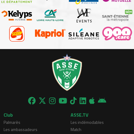
Club
ASSE.TV
Palmarès
Les indémodables
Les ambassadeurs
Match