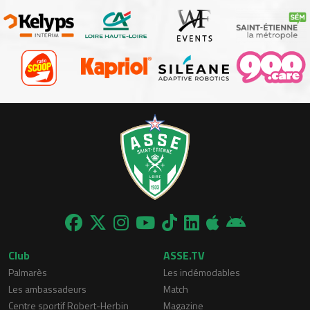
Club
ASSE.TV
Palmarès
Les indémodables
Les ambassadeurs
Match
Centre sportif Robert-Herbin
Magazine