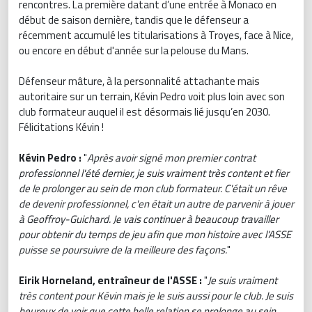
rencontres. La première datant d’une entrée à Monaco en
début de saison dernière, tandis que le défenseur a
récemment accumulé les titularisations à Troyes, face à Nice,
ou encore en début d'année sur la pelouse du Mans.
Défenseur mâture, à la personnalité attachante mais
autoritaire sur un terrain, Kévin Pedro voit plus loin avec son
club formateur auquel il est désormais lié jusqu’en 2030.
Félicitations Kévin !
Kévin Pedro :
"
Après avoir signé mon premier contrat
professionnel l'été dernier, je suis vraiment très content et fier
de le prolonger au sein de mon club formateur. C'était un rêve
de devenir professionnel, c'en était un autre de parvenir à jouer
à Geoffroy-Guichard. Je vais continuer à beaucoup travailler
pour obtenir du temps de jeu afin que mon histoire avec l'ASSE
puisse se poursuivre de la meilleure des façons.
"
Eirik Horneland, entraîneur de l'ASSE :
"
Je suis vraiment
très content pour Kévin mais je le suis aussi pour le club. Je suis
heureux de voir que cette belle relation se prolonge au sein