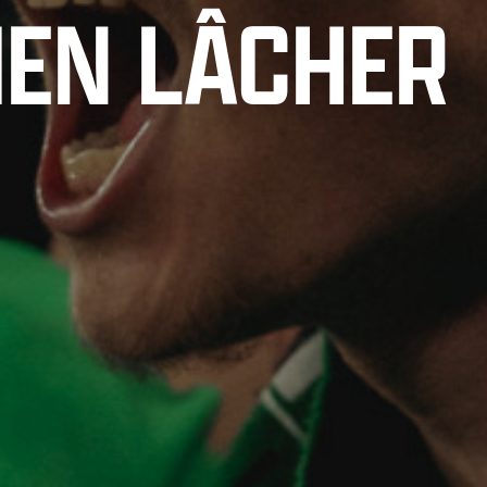
IEN LÂCHER