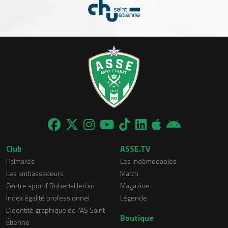
Club
ASSE.TV
Palmarès
Les indémodables
Les ambassadeurs
Match
Centre sportif Robert-Herbin
Magazine
Index égalité professionnel
Légende
L'identité graphique de l'AS Saint-
Boutique
Étienne