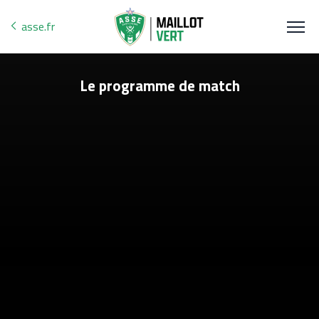
asse.fr
arrow_back_ios_new
Le programme de match