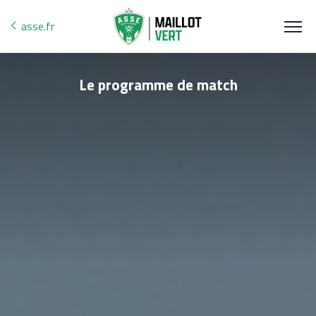
asse.fr
arrow_back_ios_new
Le programme de match