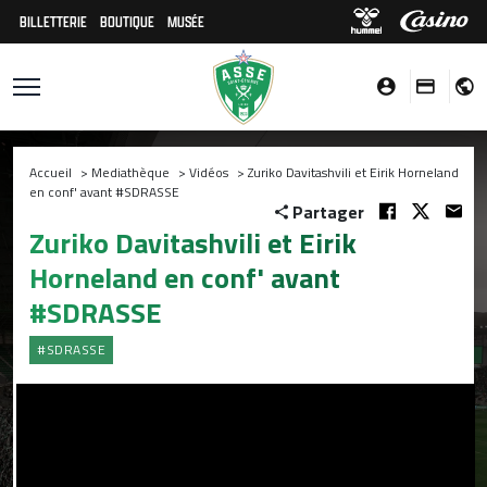
BILLETTERIE
BOUTIQUE
MUSÉE
Accueil
>
Mediathèque
>
Vidéos
>
Zuriko Davitashvili et Eirik Horneland
en conf' avant #SDRASSE
Partager
Zuriko Davitashvili et Eirik
Horneland en conf' avant
#SDRASSE
#SDRASSE