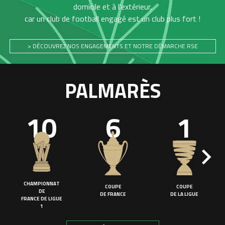
domicile et à l'extérieur,
car un club de football engagé est un club plus fort !
> DÉCOUVREZ NOS ENGAGEMENTS ET NOTRE DÉMARCHE RSE
PALMARÈS
10
6
1
CHAMPIONNAT
COUPE
COUPE
DE
DE FRANCE
DE LA LIGUE
FRANCE DE LIGUE
1