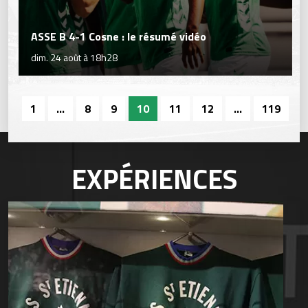
ASSE B 4-1 Cosne : le résumé vidéo
dim. 24 août à 18h28
1
...
8
9
10
11
12
...
119
EXPÉRIENCES