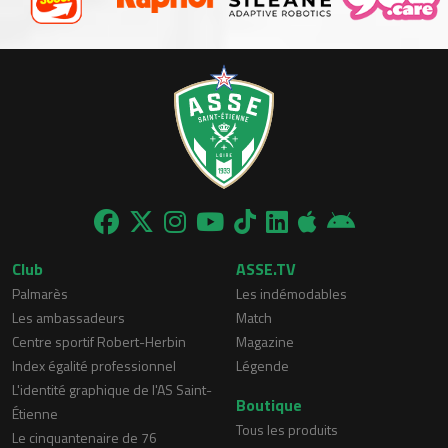
Club
ASSE.TV
Palmarès
Les indémodables
Les ambassadeurs
Match
Centre sportif Robert-Herbin
Magazine
Index égalité professionnel
Légende
L'identité graphique de l'AS Saint-
Boutique
Étienne
Tous les produits
Le cinquantenaire de 76