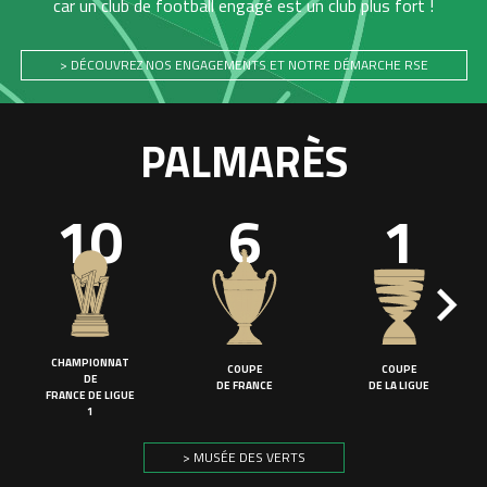
car un club de football engagé est un club plus fort !
> DÉCOUVREZ NOS ENGAGEMENTS ET NOTRE DÉMARCHE RSE
PALMARÈS
10
6
1
CHAMPIONNAT
COUPE
COUPE
DE
DE FRANCE
DE LA LIGUE
FRANCE DE LIGUE
1
> MUSÉE DES VERTS