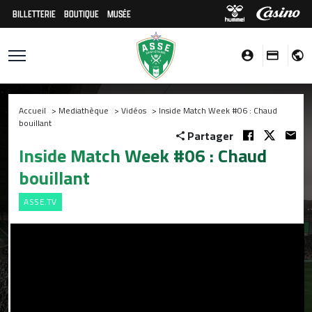
BILLETTERIE
BOUTIQUE
MUSÉE
Accueil
>
Mediathèque
>
Vidéos
>
Inside Match Week #06 : Chaud
bouillant
Partager
Inside Match Week #06 : Chaud
bouillant
ASSE.TV