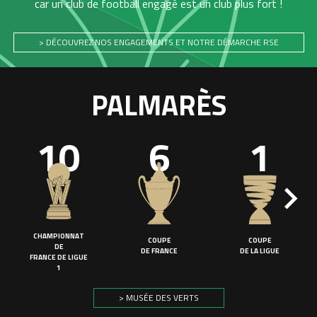
car un club de football engagé est un club plus fort !
> DÉCOUVREZ NOS ENGAGEMENTS ET NOTRE DÉMARCHE RSE
PALMARÈS
10
6
1
CHAMPIONNAT
COUPE
COUPE
DE
DE FRANCE
DE LA LIGUE
FRANCE DE LIGUE
1
> MUSÉE DES VERTS