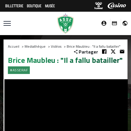
BILLETTERIE
BOUTIQUE
MUSÉE
Accueil
>
Mediathèque
>
Vidéos
>
Brice Maubleu : "Il a fallu batailler"
Partager
Brice Maubleu : "Il a fallu batailler"
#ASSERAF