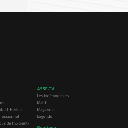
ASSE.TV
Les indémodables
urs
Match
Robert-Herbin
Magazine
ofessionnel
Légende
que de l'AS Saint-
Boutique