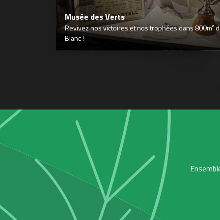
Musée des Verts
Revivez nos victoires et nos trophées dans 800m² déd
Blanc !
Ensemble,