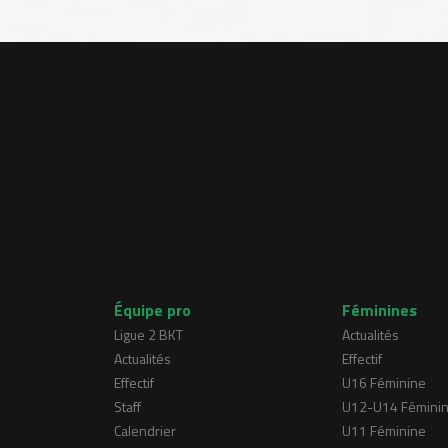
Équipe pro
Féminines
Ligue 2 BKT
Actualités
Actualités
Effectif
Effectif
U16 Féminine
Staff
U12-U14 Fémini
Calendrier
U11 Féminine