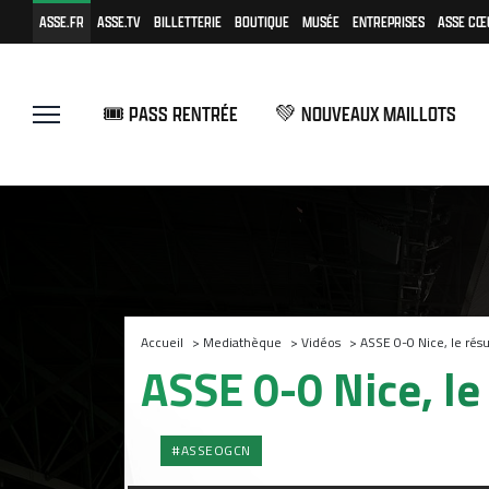
ASSE.FR
ASSE.TV
BILLETTERIE
BOUTIQUE
MUSÉE
ENTREPRISES
ASSE CŒ
🎟️ PASS RENTRÉE
💚 NOUVEAUX MAILLOTS
Accueil
>
Mediathèque
>
Vidéos
>
ASSE 0-0 Nice, le rés
ASSE 0-0 Nice, le
#ASSEOGCN