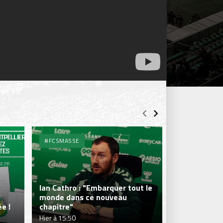
#FCSMASSE
#FCSMASSE
Ian Cathro : "Embarquer tout le
monde dans ce nouveau
Julien Le Car
e !
chapitre"
fraîcheur qui
Hier à 15:50
Hier à 15:50