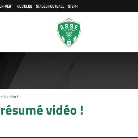
UR-VERT
KIDS'CLUB
STAGES FOOTBALL
STEPH'
umé vidéo !
 résumé vidéo !