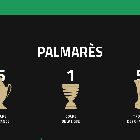
PALMARÈS
6
1
UPE
COUPE
TRO
RANCE
DE LA LIGUE
DES CH