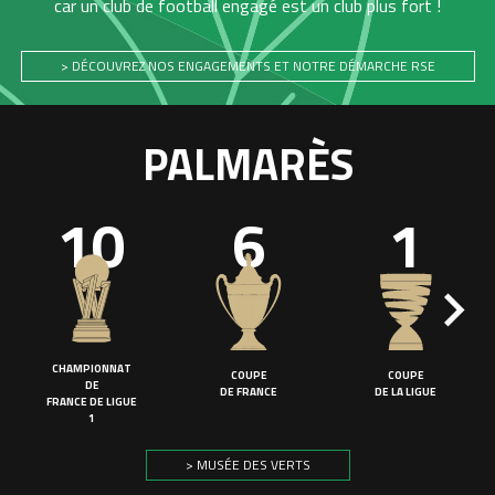
car un club de football engagé est un club plus fort !
> DÉCOUVREZ NOS ENGAGEMENTS ET NOTRE DÉMARCHE RSE
PALMARÈS
10
6
1
CHAMPIONNAT
COUPE
COUPE
DE
DE FRANCE
DE LA LIGUE
FRANCE DE LIGUE
1
> MUSÉE DES VERTS