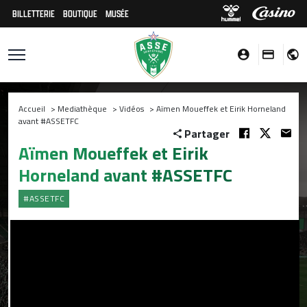
BILLETTERIE
BOUTIQUE
MUSÉE
Accueil
>
Mediathèque
>
Vidéos
>
Aïmen Moueffek et Eirik Horneland
avant #ASSETFC
Partager
Aïmen Moueffek et Eirik
Horneland avant #ASSETFC
#ASSETFC