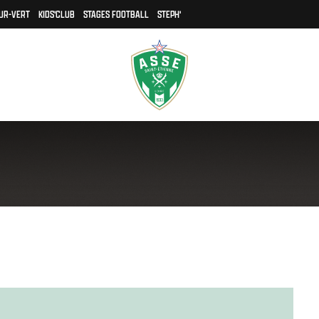
UR-VERT
KIDS'CLUB
STAGES FOOTBALL
STEPH'