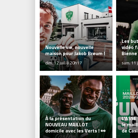
Les bu
Nouvelle vie, nouvelle
vidéo f
maison pour Jakob Breum !
Bienne 
dim. 12 juil. à 20h17
sam. 11 j
À la présentation du
L'ASSE
NOUVEAU MAILLOT
le mail
domicile avec les Verts ! 👀
de Cas