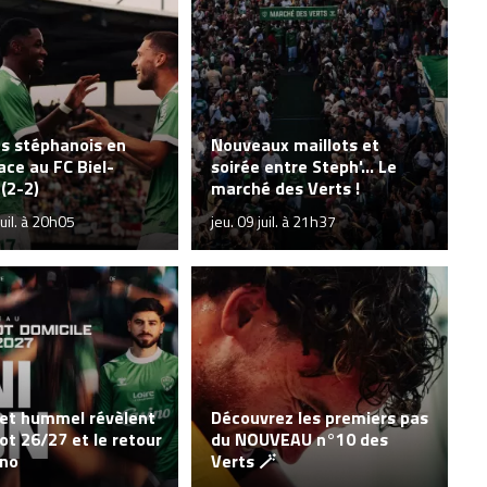
ts stéphanois en
Nouveaux maillots et
ace au FC Biel-
soirée entre Steph'... Le
(2-2)
marché des Verts !
uil. à 20h05
jeu. 09 juil. à 21h37
 et hummel révèlent
Découvrez les premiers pas
lot 26/27 et le retour
du NOUVEAU n°10 des
ino
Verts 🪄