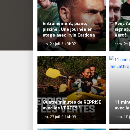
Entraînement, piano,
Avec A
piscine.. Une journée en
signatu
stage avec Irvin Cardona
Vert !
lun. 27 juil. à 19h02
sam. 25 j
Quatre minutes de REPRISE
11 min
avec les VERTES !
avec Ia
jeu. 23 juil. à 14h09
sam. 18 j