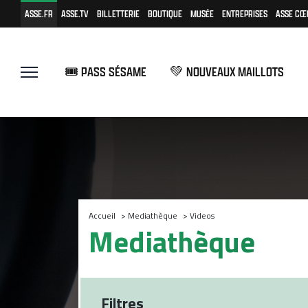
ASSE.FR
ASSE.TV
BILLETTERIE
BOUTIQUE
MUSÉE
ENTREPRISES
ASSE CŒ
🎟️ PASS SÉSAME
💚 NOUVEAUX MAILLOTS
Accueil
>
Mediathèque
>
Videos
Mediathèque
Filtres