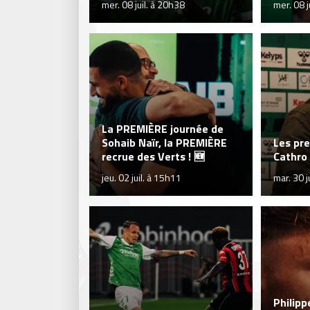
mer. 08 juil. à 20h38
mer. 08 j
La PREMIÈRE journée de
Sohaib Naïr, la PREMIÈRE
Les pre
recrue des Verts ! 🆕
Cathro
jeu. 02 juil. à 15h11
mar. 30 
Philipp