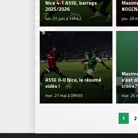
Nice 4-1 ASSE, barrage
Maxime
2025/2026
#OGCN
lun. 01 juin à 14h42
jeu. 28 
Maxime
ASSE 0-0 Nice, le résumé
s’est d
vidéo !
croire."
mer. 27 mai à 09h55
mar. 26 
1
2