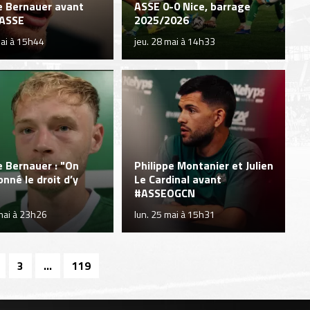
 Bernauer avant
ASSE 0-0 Nice, barrage
ASSE
2025/2026
mai à 15h44
jeu. 28 mai à 14h33
 Bernauer : "On
Philippe Montanier et Julien
onné le droit d’y
Le Cardinal avant
#ASSEOGCN
mai à 23h26
lun. 25 mai à 15h31
3
...
119