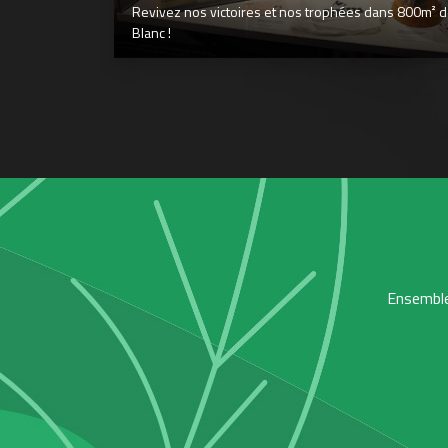
Revivez nos victoires et nos trophées dans 800m² déd
Blanc !
Ensemble,