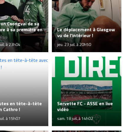
ron Csongvai de sa
re à sa première en
Le déplacement à Glasgow
vu de l’intérieur !
uil. à 23h04
jeu. 23 juil. à 20h50
utes en tête-à-tête
Servette FC - ASSE en live
n Cathro !
vidéo
uil. à 15h07
sam. 18 juil. à 14h02