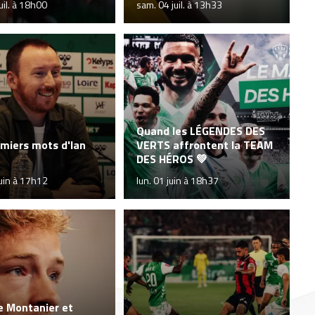
uil. à 18h00
sam. 04 juil. à 13h33
Quand les LÉGENDES DES
miers mots d'Ian
VERTS affrontent la TEAM
DES HÉROS 💚
juin à 17h12
lun. 01 juin à 18h37
e Montanier et