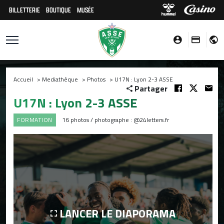
BILLETTERIE
BOUTIQUE
MUSÉE
Accueil
>
Mediathèque
>
Photos
>
U17N : Lyon 2-3 ASSE
Partager
U17N : Lyon 2-3 ASSE
FORMATION
16 photos / photographe : @24letters.fr
LANCER LE DIAPORAMA