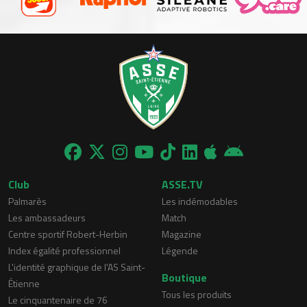
Club
ASSE.TV
Palmarès
Les indémodables
Les ambassadeurs
Match
Centre sportif Robert-Herbin
Magazine
Index égalité professionnel
Légende
L'identité graphique de l'AS Saint-
Boutique
Étienne
Tous les produits
Le cinquantenaire de 76