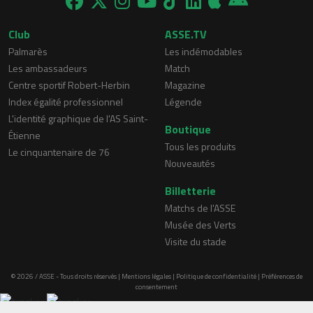
Club
ASSE.TV
Palmarès
Les indémodables
Les ambassadeurs
Match
Centre sportif Robert-Herbin
Magazine
Index égalité professionnel
Légende
L'identité graphique de l'AS Saint-
Boutique
Étienne
Tous les produits
Le cinquantenaire de 76
Nouveautés
Billetterie
Matchs de l'ASSE
Musée des Verts
Visite du stade
© 2026 / ASSE - Tous droits réservés |
Mentions légales
|
Politique de confidentialité
|
Préférences de
consentement