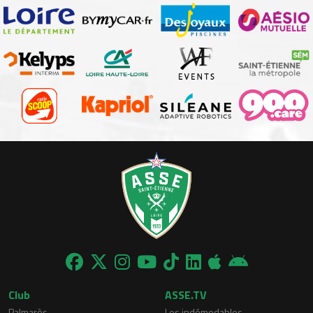
Club
ASSE.TV
Palmarès
Les indémodables