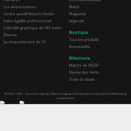
Les ambassadeurs
Match
Centre sportif Robert-Herbin
Magazine
Index égalité professionnel
Légende
L'identité graphique de l'AS Saint-
Boutique
Étienne
Tous les produits
Le cinquantenaire de 76
Nouveautés
Billetterie
Matchs de l'ASSE
Musée des Verts
Visite du stade
© 2026 / ASSE - Tous droits réservés |
Mentions légales
|
Politique de confidentialité
|
Préférences de
consentement