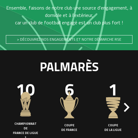
Ensemble, faisons de notre club une source d'engagement, à
domicile et à l'extérieur,
car un club de football engagé est un club plus fort !
> DÉCOUVREZ NOS ENGAGEMENTS ET NOTRE DÉMARCHE RSE
PALMARÈS
10
6
1
CHAMPIONNAT
COUPE
COUPE
DE
DE FRANCE
DE LA LIGUE
FRANCE DE LIGUE
1