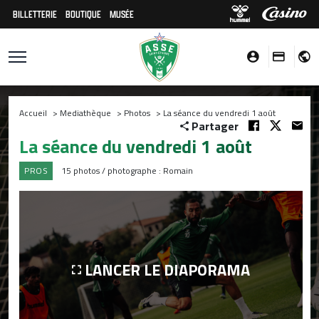
BILLETTERIE
BOUTIQUE
MUSÉE
Accueil
>
Mediathèque
>
Photos
>
La séance du vendredi 1 août
Partager
La séance du vendredi 1 août
PROS
15 photos / photographe : Romain
LANCER LE DIAPORAMA