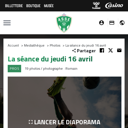
BILLETTERIE
BOUTIQUE
MUSÉE
Accueil
>
Mediathèque
>
Photos
>
La séance du jeudi 16 avril
Partager
La séance du jeudi 16 avril
PROS
19 photos / photographe : Romain
LANCER LE DIAPORAMA