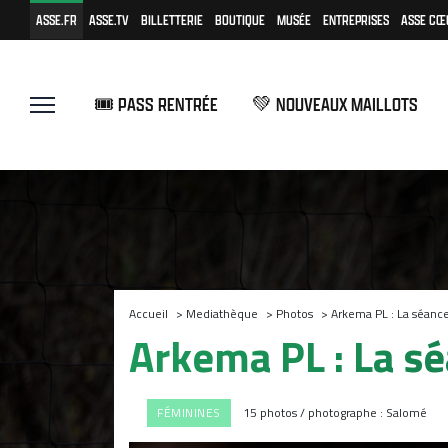
ASSE.FR
ASSE.TV
BILLETTERIE
BOUTIQUE
MUSÉE
ENTREPRISES
ASSE CŒ
🎟️ PASS RENTRÉE
💚 NOUVEAUX MAILLOTS
Accueil
>
Mediathèque
>
Photos
>
Arkema PL : La séanc
Arkema PL : La s
FÉMININES
15 photos / photographe : Salomé