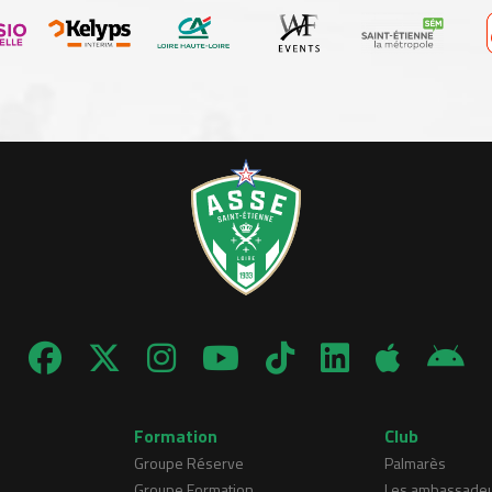
Formation
Club
Groupe Réserve
Palmarès
Groupe Formation
Les ambassade