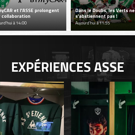
yCAR et l'ASSE prolongent
Dans le Doubs, les Verts ne
r collaboration
s'abstiennent pas !
urd'hui à 14:00
Aujourd'hui à 11:55
EXPÉRIENCES
ASSE