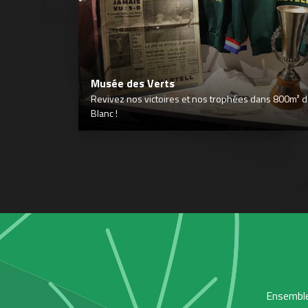
Musée des Verts
Revivez nos victoires et nos trophées dans 800m² déd
Blanc !
Ensemble,