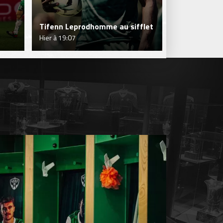
Séance plus 
Tifenn Leprodhomme au sifflet
Verts !
Hier à 19:07
Hier à 18:03