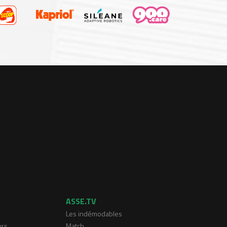
ASSE.TV
Les indémodables
urs
Match