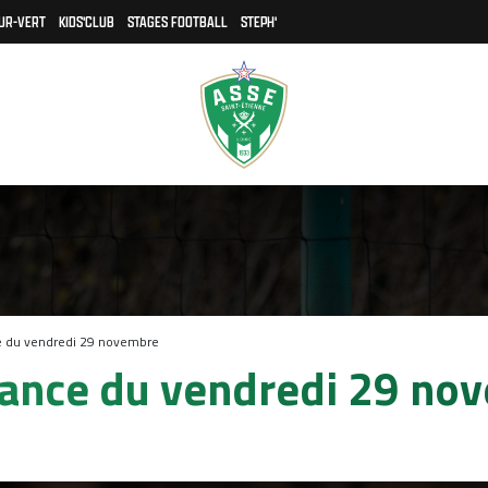
UR-VERT
KIDS'CLUB
STAGES FOOTBALL
STEPH'
e du vendredi 29 novembre
éance du vendredi 29 no