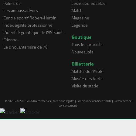
Palmarès
Les indémodables
Les ambassadeurs
Match
Centre sportif Robert-Herbin
Magazine
Index égalité professionnel
Légende
L'identité graphique de l'AS Saint-
Boutique
Étienne
Tous les produits
Le cinquantenaire de 76
Nouveautés
Billetterie
Matchs de l'ASSE
Musée des Verts
Visite du stade
© 2026 / ASSE - Tous droits réservés |
Mentions légales
|
Politique de confidentialité
|
Préférences de
consentement