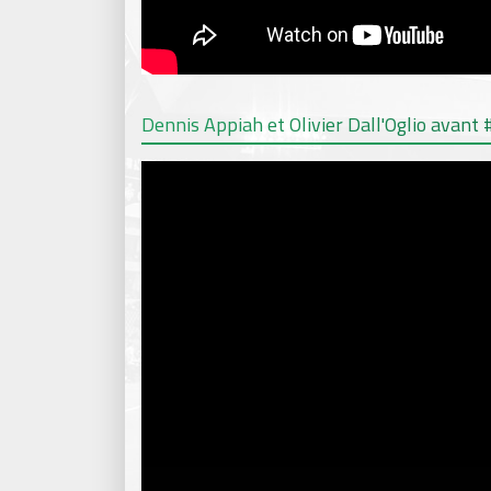
Dennis Appiah et Olivier Dall'Oglio avan