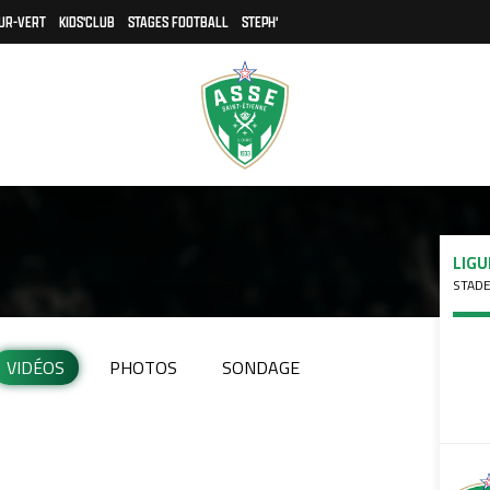
UR-VERT
KIDS'CLUB
STAGES FOOTBALL
STEPH'
LIGU
STADE
VIDÉOS
PHOTOS
SONDAGE