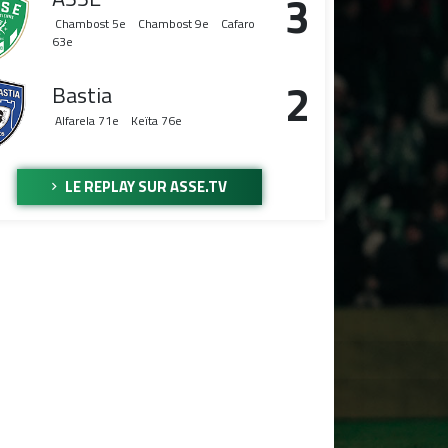
3
Chambost
5e
Chambost
9e
Cafaro
63e
2
Bastia
Alfarela
71e
Keïta
76e
LE REPLAY SUR ASSE.TV