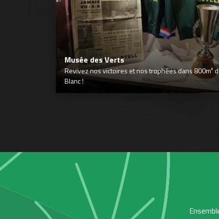
Musée des Verts
Revivez nos victoires et nos trophées dans 800m² déd
Blanc !
Ensemble,