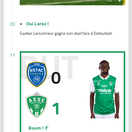
•
Oui Larso !
20
Gautier Larsonneur gagne son duel face à Detourbet.
Boum ! ☄️
11
0
1
Boum ! ☄️