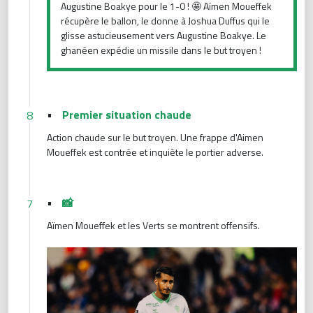
Augustine Boakye pour le 1-0 ! 🤩 Aïmen Moueffek
récupère le ballon, le donne à Joshua Duffus qui le
glisse astucieusement vers Augustine Boakye. Le
ghanéen expédie un missile dans le but troyen !
•
Premier situation chaude
8
Action chaude sur le but troyen. Une frappe d'Aimen
Moueffek est contrée et inquiète le portier adverse.
•
📸
7
Aïmen Moueffek et les Verts se montrent offensifs.