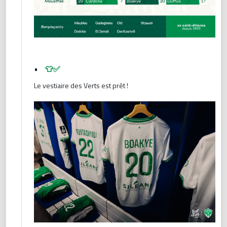
•
👕✅
Le vestiaire des Verts est prêt !