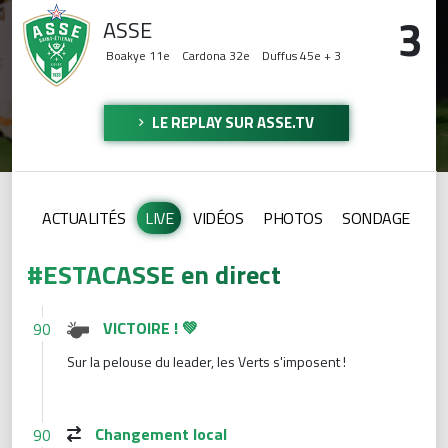
3
ASSE
Boakye
11e
Cardona
32e
Duffus
45e + 3
LE REPLAY SUR ASSE.TV
ACTUALITÉS
LIVE
VIDÉOS
PHOTOS
SONDAGE
#ESTACASSE en direct
VICTOIRE ! 💚
90
Sur la pelouse du leader, les Verts s'imposent !
Changement local
90