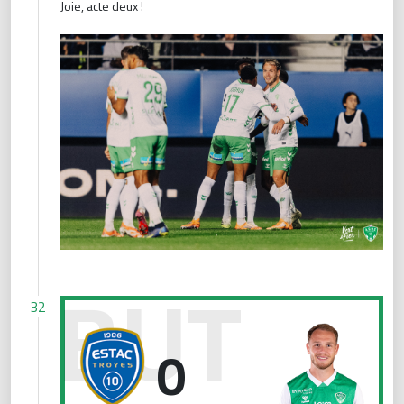
Joie, acte deux !
Le break ! ✌️
32
0