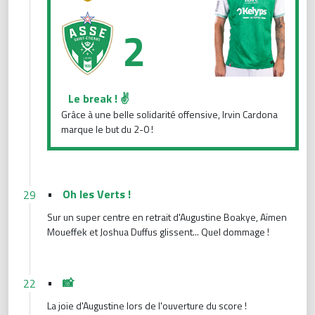
2
Le break ! ✌️
Grâce à une belle solidarité offensive, Irvin Cardona
marque le but du 2-0 !
•
Oh les Verts !
29
Sur un super centre en retrait d'Augustine Boakye, Aïmen
Moueffek et Joshua Duffus glissent... Quel dommage !
•
📸
22
La joie d'Augustine lors de l'ouverture du score !