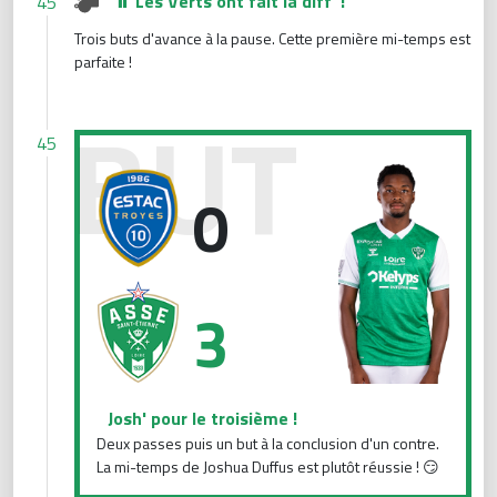
⏸️ Les Verts ont fait la diff' !
45
Trois buts d'avance à la pause. Cette première mi-temps est
parfaite !
Josh' pour le troisième !
45
0
3
Josh' pour le troisième !
Deux passes puis un but à la conclusion d'un contre.
La mi-temps de Joshua Duffus est plutôt réussie ! 😏