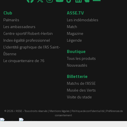
Club
ASSE.TV
Palmarès
Les indémodables
Les ambassadeurs
Match
Centre sportif Robert-Herbin
Magazine
Index égalité professionnel
Légende
L'identité graphique de l'AS Saint-
Boutique
Étienne
Tous les produits
Le cinquantenaire de 76
Nouveautés
Billetterie
Matchs de l'ASSE
Musée des Verts
Visite du stade
© 2026 / ASSE - Tous droits réservés |
Mentions légales
|
Politique de confidentialité
|
Préférences de
consentement