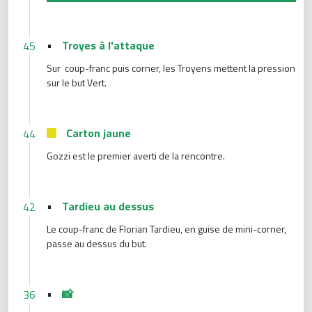
•
Troyes à l'attaque
45
Sur coup-franc puis corner, les Troyens mettent la pression
sur le but Vert.
Carton jaune
44
Gozzi est le premier averti de la rencontre.
•
Tardieu au dessus
42
Le coup-franc de Florian Tardieu, en guise de mini-corner,
passe au dessus du but.
•
📸
36