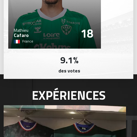
18
Mathieu
Cafaro
France
9.1%
des votes
EXPÉRIENCES