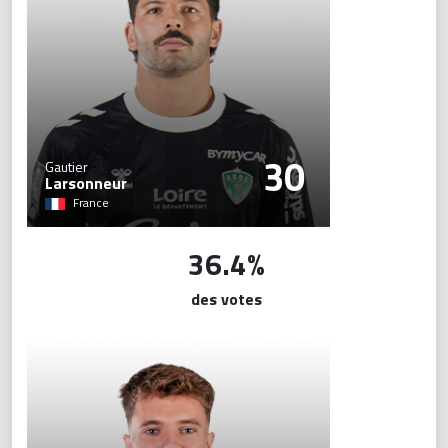
30
Gautier
Larsonneur
France
36.4%
des votes