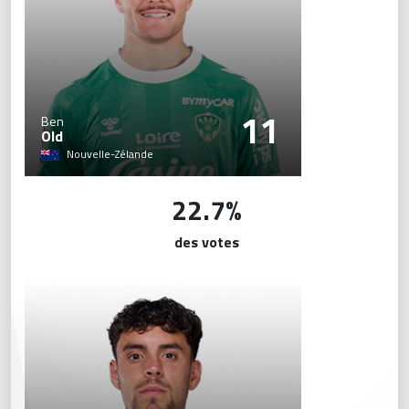
11
Ben
Old
Nouvelle-Zélande
22.7%
des votes