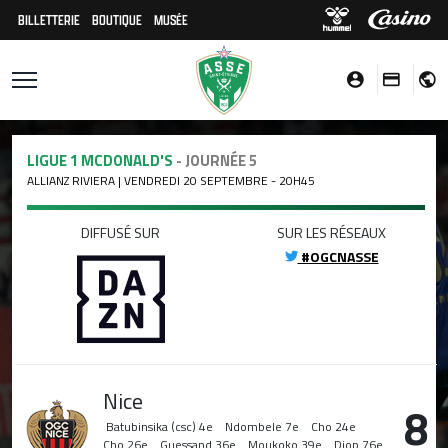
BILLETTERIE
BOUTIQUE
MUSÉE
LIGUE 1 MCDONALD'S
- JOURNÉE 5
ALLIANZ RIVIERA | VENDREDI 20 SEPTEMBRE - 20H45
DIFFUSÉ SUR
SUR LES RÉSEAUX
#OGCNASSE
Nice
8
Batubinsika (csc)
4e
Ndombele
7e
Cho
24e
Cho
26e
Guessand
36e
Moukoko
39e
Diop
76e