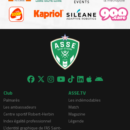
Club
ASSE.TV
Palmarès
Les indémodables
Les ambassadeurs
Match
Centre sportif Robert-Herbin
Magazine
Index égalité professionnel
Légende
L'identité graphique de l'AS Saint-