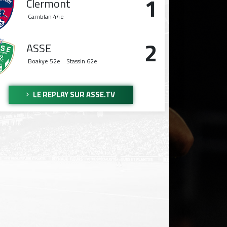
1
Clermont
Camblan
44e
2
ASSE
Boakye
52e
Stassin
62e
LE REPLAY SUR ASSE.TV