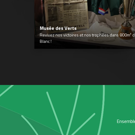
Musée des Verts
Revivez nos victoires et nos trophées dans 800m² déd
Blanc !
Ensemble,