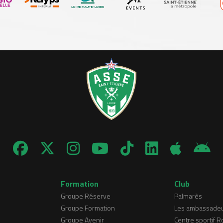
Formation
Club
Groupe Réserve
Palmarès
Groupe Formation
Les ambassade
Groupe Avenir
Centre sportif 