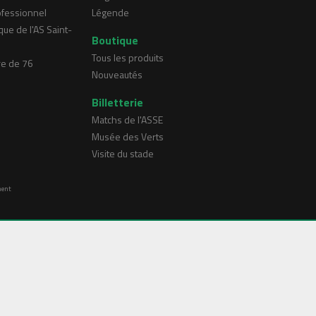
ofessionnel
Légende
que de l'AS Saint-
Boutique
Tous les produits
re de 76
Nouveautés
Billetterie
Matchs de l'ASSE
Musée des Verts
Visite du stade
ment