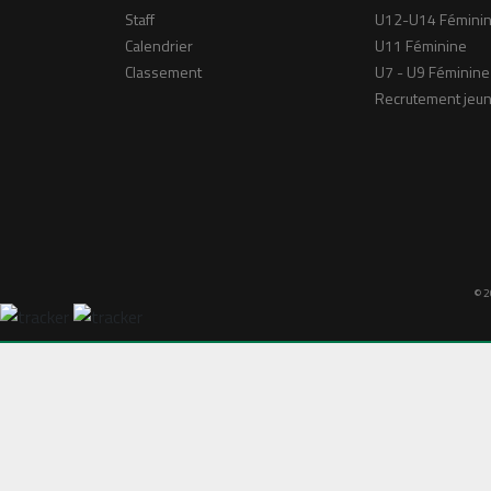
Staff
U12-U14 Fémini
Calendrier
U11 Féminine
Classement
U7 - U9 Féminine
Recrutement jeu
© 2