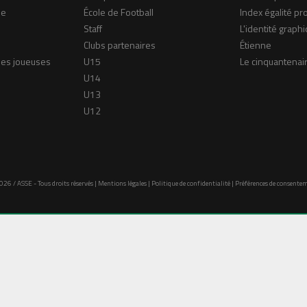
ne
École de Football
Index égalité pr
Staff
L'identité graphi
Clubs partenaires
Étienne
nes joueuses
U15
Le cinquantenai
U14
U13
U12
026 / ASSE - Tous droits réservés |
Mentions légales
|
Politique de confidentialité
|
Préférences de consente