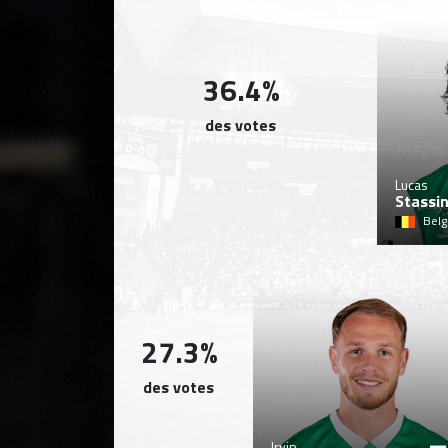
36.4%
des votes
Lucas
Stassi
Belg
27.3%
des votes
Irvin