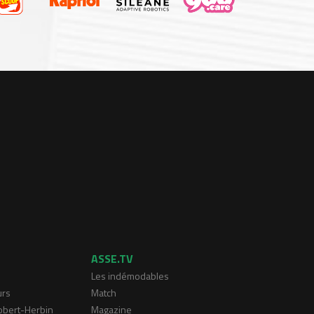
ASSE.TV
Les indémodables
urs
Match
Robert-Herbin
Magazine