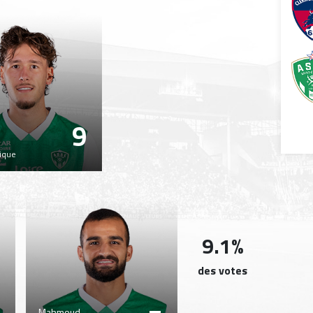
9
n
ique
9.1%
des votes
Mahmoud