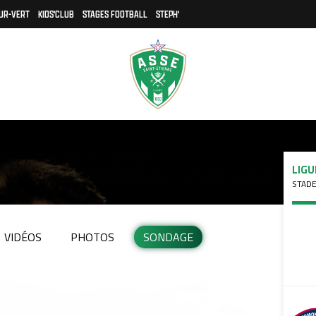
UR-VERT
KIDS'CLUB
STAGES FOOTBALL
STEPH'
LIGU
STADE
VIDÉOS
PHOTOS
SONDAGE