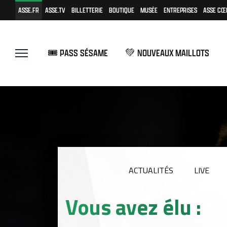
ASSE.FR
ASSE.TV
BILLETTERIE
BOUTIQUE
MUSÉE
ENTREPRISES
ASSE CŒ
🎟️ PASS SÉSAME
💚 NOUVEAUX MAILLOTS
ACTUALITÉS
LIVE
Vous avez élu :