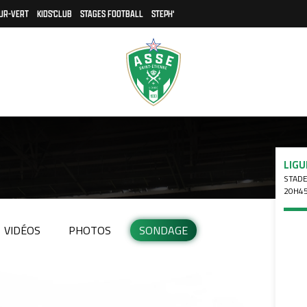
UR-VERT
KIDS'CLUB
STAGES FOOTBALL
STEPH'
LIGU
STADE
20H4
VIDÉOS
PHOTOS
SONDAGE