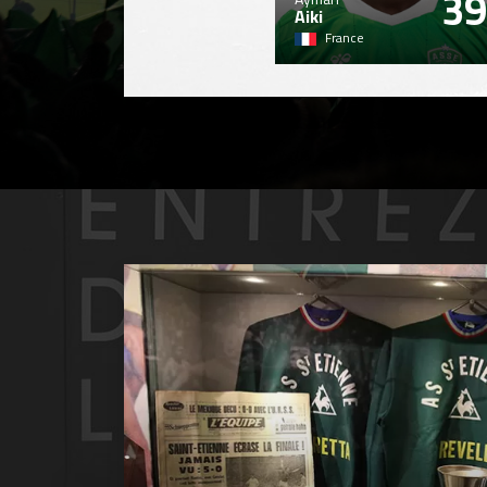
39
Aiki
France