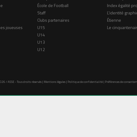
ne
École de Football
Index égalité pr
Staff
L'identité graphi
Clubs partenaires
Étienne
nes joueuses
U15
Le cinquantenai
U14
U13
U12
026 / ASSE - Tous droits réservés |
Mentions légales
|
Politique de confidentialité
|
Préférences de consente