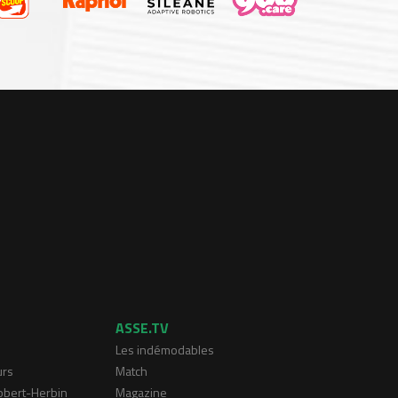
ASSE.TV
Les indémodables
urs
Match
Robert-Herbin
Magazine