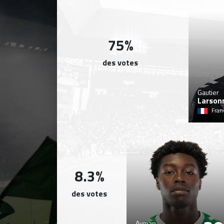
75%
des votes
Gautier
Larson
Fran
8.3%
des votes
Ayman