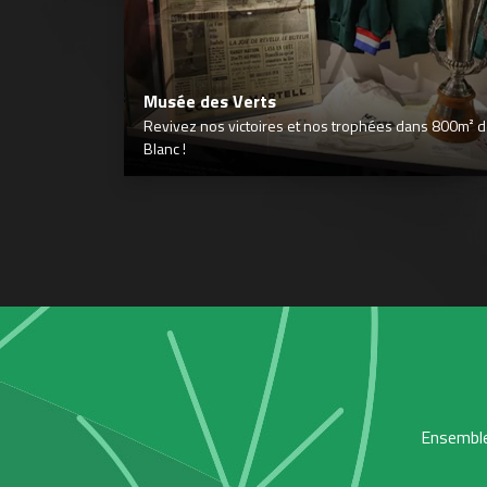
Musée des Verts
Revivez nos victoires et nos trophées dans 800m² déd
Blanc !
Ensemble,