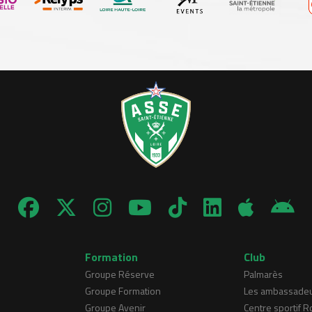
Formation
Club
Groupe Réserve
Palmarès
Groupe Formation
Les ambassade
Groupe Avenir
Centre sportif 