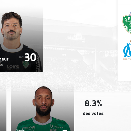
30
neur
ce
8.3%
des votes
Yunis