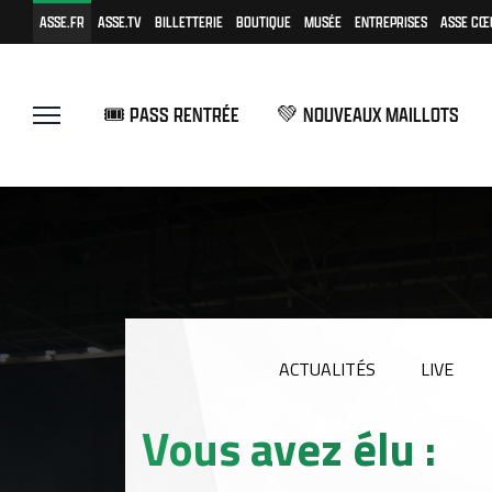
ASSE.FR
ASSE.TV
BILLETTERIE
BOUTIQUE
MUSÉE
ENTREPRISES
ASSE CŒ
🎟️ PASS RENTRÉE
💚 NOUVEAUX MAILLOTS
ACTUALITÉS
LIVE
Vous avez élu :