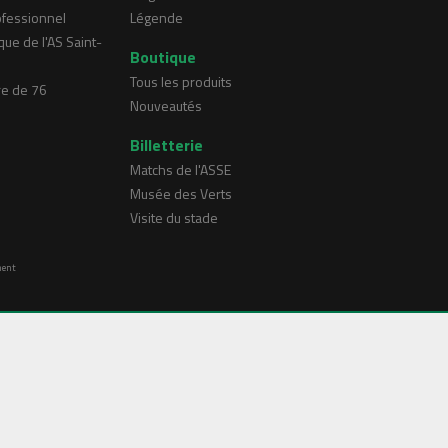
ofessionnel
Légende
que de l'AS Saint-
Boutique
Tous les produits
re de 76
Nouveautés
Billetterie
Matchs de l'ASSE
Musée des Verts
Visite du stade
ment