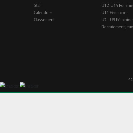
Staff
U12-U14 Fémini
Calendrier
U11 Féminine
Classement
U7 - U9 Féminine
Recrutement jeu
© 2