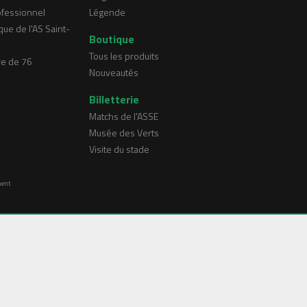
ofessionnel
Légende
que de l'AS Saint-
Boutique
Tous les produits
re de 76
Nouveautés
Billetterie
Matchs de l'ASSE
Musée des Verts
Visite du stade
ment