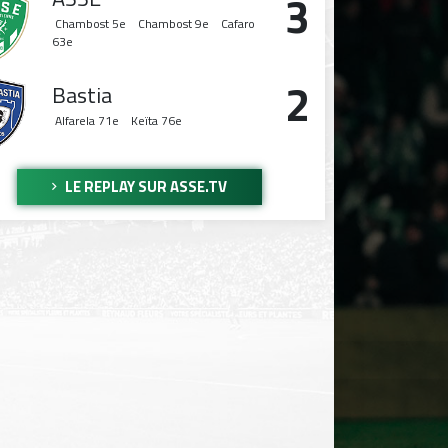
3
Chambost
5e
Chambost
9e
Cafaro
63e
2
Bastia
Alfarela
71e
Keïta
76e
LE REPLAY SUR ASSE.TV