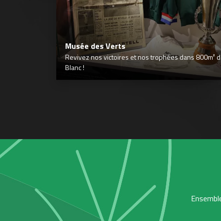
Musée des Verts
Revivez nos victoires et nos trophées dans 800m² déd
Blanc !
Ensemble,