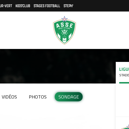
UR-VERT
KIDS'CLUB
STAGES FOOTBALL
STEPH'
LIGU
STADE
VIDÉOS
PHOTOS
SONDAGE