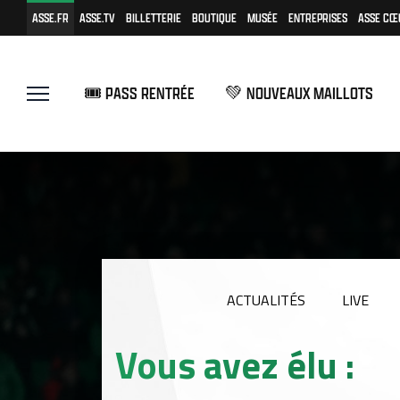
ASSE.FR
ASSE.TV
BILLETTERIE
BOUTIQUE
MUSÉE
ENTREPRISES
ASSE CŒ
🎟️ PASS RENTRÉE
💚 NOUVEAUX MAILLOTS
ACTUALITÉS
LIVE
Vous avez élu :