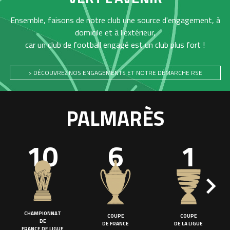
Ensemble, faisons de notre club une source d'engagement, à
domicile et à l'extérieur,
car un club de football engagé est un club plus fort !
> DÉCOUVREZ NOS ENGAGEMENTS ET NOTRE DÉMARCHE RSE
PALMARÈS
10
6
1
CHAMPIONNAT
COUPE
COUPE
DE
DE FRANCE
DE LA LIGUE
FRANCE DE LIGUE