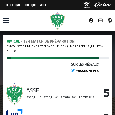
BILLETTERIE
BOUTIQUE
MUSÉE
AMICAL
- 1ER MATCH DE PRÉPARATION
ENVOL STADIUM (ANDRÉZIEUX-BOUTHÉON) | MERCREDI 12 JUILLET -
18H30
SUR LES RÉSEAUX
#ASSEUNFPFC
5
ASSE
Wadji
11e
Wadji
35e
Cafaro
60e
Fomba
81e