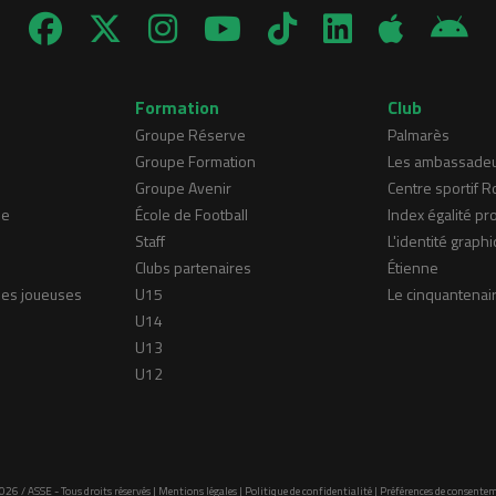
Formation
Club
Groupe Réserve
Palmarès
Groupe Formation
Les ambassade
Groupe Avenir
Centre sportif 
ne
École de Football
Index égalité pr
Staff
L'identité graphi
Clubs partenaires
Étienne
nes joueuses
U15
Le cinquantenai
U14
U13
U12
026 / ASSE - Tous droits réservés |
Mentions légales
|
Politique de confidentialité
|
Préférences de consente