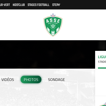
UR-VERT
KIDS'CLUB
STAGES FOOTBALL
STEPH'
LIGU
STADE
VIDÉOS
PHOTOS
SONDAGE