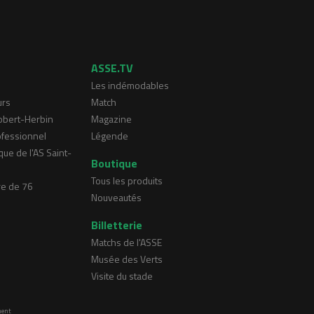
ASSE.TV
Les indémodables
urs
Match
Robert-Herbin
Magazine
ofessionnel
Légende
que de l'AS Saint-
Boutique
Tous les produits
re de 76
Nouveautés
Billetterie
Matchs de l'ASSE
Musée des Verts
Visite du stade
ment