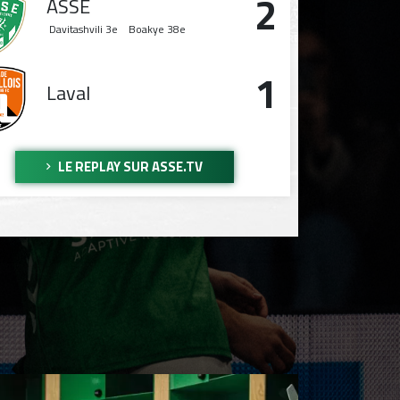
2
ASSE
Davitashvili
3e
Boakye
38e
1
Laval
LE REPLAY SUR ASSE.TV