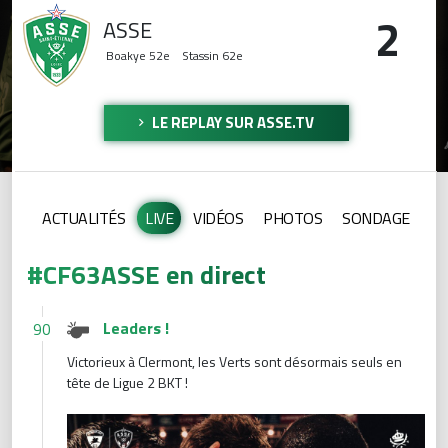
2
ASSE
Boakye
52e
Stassin
62e
LE REPLAY SUR ASSE.TV
ACTUALITÉS
LIVE
VIDÉOS
PHOTOS
SONDAGE
#CF63ASSE en direct
Leaders !
90
Victorieux à Clermont, les Verts sont désormais seuls en
tête de Ligue 2 BKT !