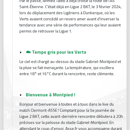
Par le passé, Ahmed Taleb a déjà croisé la route de l'AS
Saint-Étienne. C'était déjà en Ligue 2 BKT, le 3 février 2024,
lors du déplacement des Ligériens à Dunkerque, où les
Verts avaient concédé un revers amer avant d'inverser la
tendance avec une série de performances qui leur avaient
permis de retrouver la Ligue 1.
•
☁️ Temps gris pour les Verts
Le ciel est chargé au-dessus du stade Gabriel-Montpied et
la pluie se fait menaçante. La température, qui oscillera
entre 18° et 16°C durant la rencontre, reste clémente.
•
Bienvenue à Montpied !
Bonjour et bienvenue à toutes et à tous dans le live du
match Clermont-ASSE ! Comptant pour la 5e journée de
Ligue 2 BKT, cette avant-dernière rencontre débutera à 20h
précises sur la pelouse du stade Gabriel-Montpied. En
attendant le coup d'envoi, Asse.fr vous accompagne durant