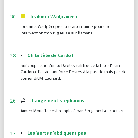
Ibrahima Wadji averti
30
Ibrahima Wadji écope d'un carton jaune pour une
intervention trop rugueuse sur Kamanzi.
•
Oh la tête de Cardo !
28
Sur coup franc, Zuriko Davitashvili trouve la tête d'Irvin
Cardona. L'attaquant force Restes à la parade mais pas de
corner dit M. Léonard.
Changement stéphanois
26
Aïmen Moueffek est remplacé par Benjamin Bouchouari.
•
Les Verts n'abdiquent pas
17