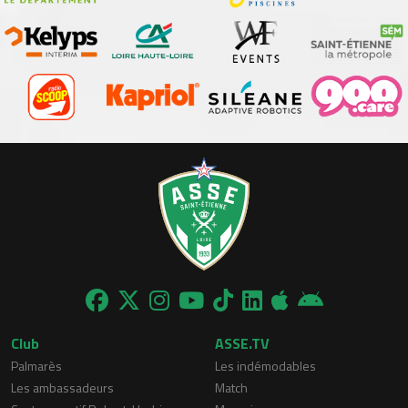
Club
ASSE.TV
Palmarès
Les indémodables
Les ambassadeurs
Match