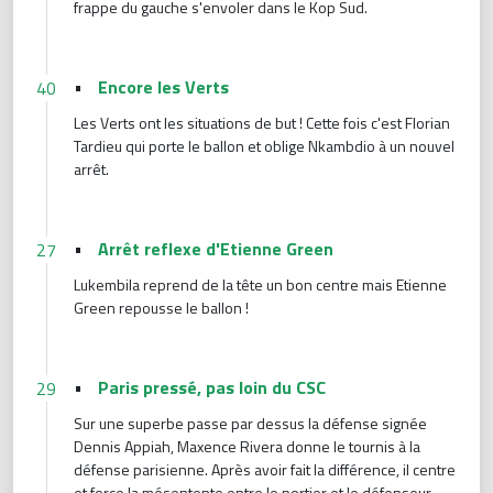
frappe du gauche s'envoler dans le Kop Sud.
•
Encore les Verts
40
Les Verts ont les situations de but ! Cette fois c'est Florian
Tardieu qui porte le ballon et oblige Nkambdio à un nouvel
arrêt.
•
Arrêt reflexe d'Etienne Green
27
Lukembila reprend de la tête un bon centre mais Etienne
Green repousse le ballon !
•
Paris pressé, pas loin du CSC
29
Sur une superbe passe par dessus la défense signée
Dennis Appiah, Maxence Rivera donne le tournis à la
défense parisienne. Après avoir fait la différence, il centre
et force la mésentente entre le portier et le défenseur