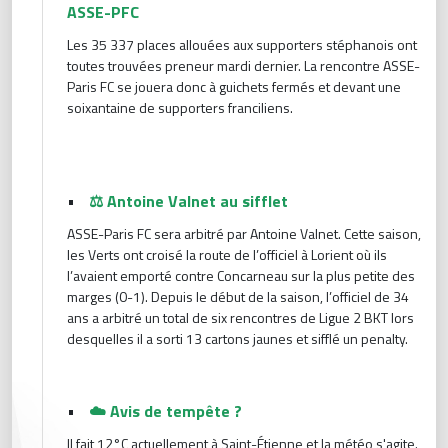
ASSE-PFC
Les 35 337 places allouées aux supporters stéphanois ont
toutes trouvées preneur mardi dernier. La rencontre ASSE-
Paris FC se jouera donc à guichets fermés et devant une
soixantaine de supporters franciliens.
•
⚖️ Antoine Valnet au sifflet
ASSE-Paris FC sera arbitré par Antoine Valnet. Cette saison,
les Verts ont croisé la route de l’officiel à Lorient où ils
l’avaient emporté contre Concarneau sur la plus petite des
marges (0-1). Depuis le début de la saison, l’officiel de 34
ans a arbitré un total de six rencontres de Ligue 2 BKT lors
desquelles il a sorti 13 cartons jaunes et sifflé un penalty.
•
☁️ Avis de tempête ?
Il fait 12°C actuellement à Saint-Étienne et la météo s'agite.