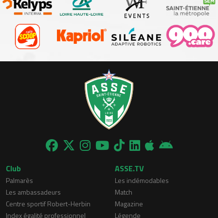
Club
ASSE.TV
Palmarès
Les indémodables
Les ambassadeurs
Match
Centre sportif Robert-Herbin
Magazine
Index égalité professionnel
Légende