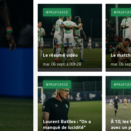
#PAUFCASSE
#PAUFCA
Le résumé vidéo
Le match 
mar. 06 sept. à 00h28
mar. 06 sep
#PAUFCASSE
#PAUFCA
Laurent Batlles : "On a
À 10, les
manqué de lucidité"
avec un p