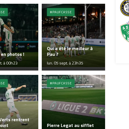
SSE
#PAUFCASSE
Qui a été le meilleur à
en photos !
Pau ?
t. à 00h23
lun. 05 sept. à 23h35
SSE
#PAUFCASSE
 Verts rentrent
oint
Pierre Legat au sifflet