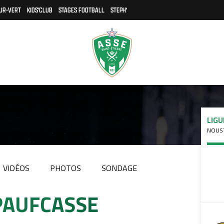
UR-VERT
KIDS'CLUB
STAGES FOOTBALL
STEPH'
LIGU
NOUST
VIDÉOS
PHOTOS
SONDAGE
#PAUFCASSE