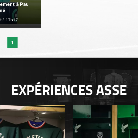
cement à Pau
mé
ût à 17h17
1
EXPÉRIENCES
ASSE