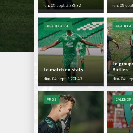
lun. 05 sept. à 23h32
lun. 05 sep
#PAUFCASSE
#PAUFCA
Le group
Le match en stats
Batlles
dim. 04 sept. à 20h43
dim. 04 sep
PROS
CALENDR