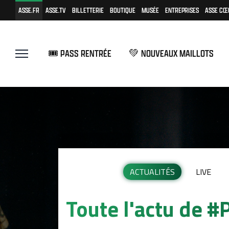
ASSE.FR
ASSE.TV
BILLETTERIE
BOUTIQUE
MUSÉE
ENTREPRISES
ASSE CŒ
🎟️ PASS RENTRÉE
💚 NOUVEAUX MAILLOTS
ACTUALITÉS
LIVE
Toute l'actu de 