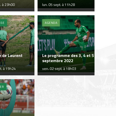
t. à 23h00
lun. 05 sept. à 11h28
SSE
AGENDA
e de Laurent
Le programme des 3, 4 et 5
septembre 2022
t. à 19h24
ven. 02 sept. à 18h03
IER