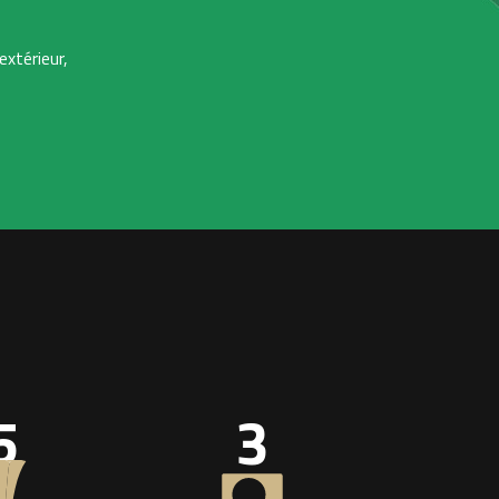
extérieur,
5
3