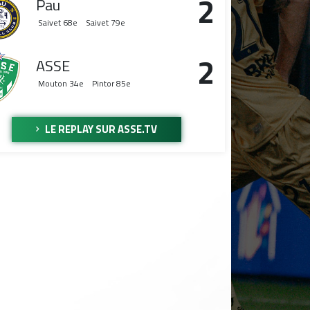
2
Pau
Saivet
68e
Saivet
79e
2
ASSE
Mouton
34e
Pintor
85e
LE REPLAY SUR ASSE.TV