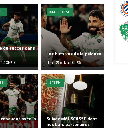
SE
#MHSCASSE
é du succès dans
Les buts vus de la pelouse !
. à 10h59
dim. 05 oct. à 10h56
SE
STEPH'
 renouent avec la
Suivez #MHSCASSE dans
nos bars partenaires