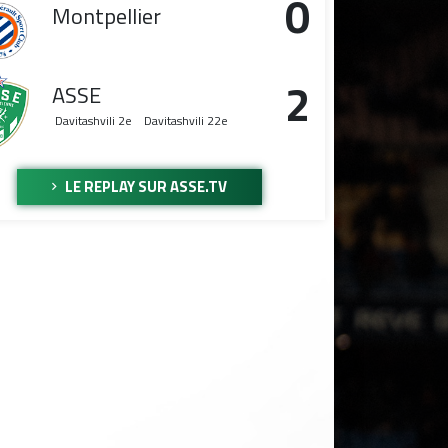
0
Montpellier
2
ASSE
Davitashvili
2e
Davitashvili
22e
LE REPLAY SUR ASSE.TV