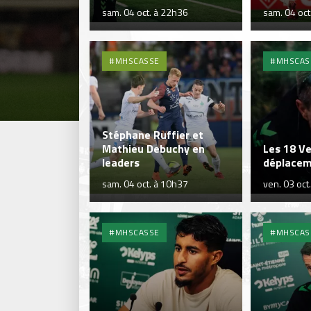
sam. 04 oct. à 22h36
sam. 04 oct
#MHSCASSE
#MHSCAS
Stéphane Ruffier et
Mathieu Debuchy en
Les 18 Ve
leaders
déplacem
sam. 04 oct. à 10h37
ven. 03 oct
#MHSCASSE
#MHSCAS