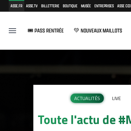
ASSE.FR
ASSE.TV
BILLETTERIE
BOUTIQUE
MUSÉE
ENTREPRISES
ASSE CŒ
🎟️ PASS RENTRÉE
💚 NOUVEAUX MAILLOTS
ACTUALITÉS
LIVE
Toute l'actu de