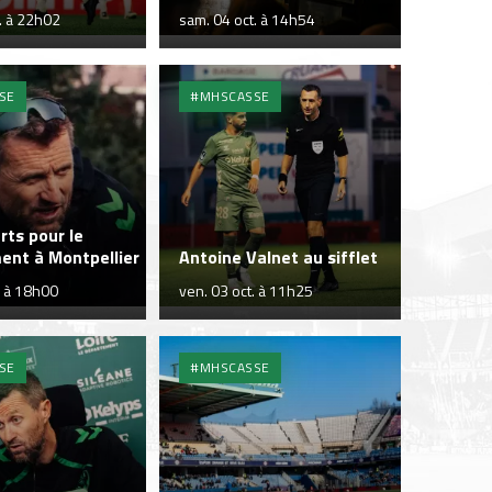
. à 22h02
sam. 04 oct. à 14h54
SE
#MHSCASSE
rts pour le
ent à Montpellier
Antoine Valnet au sifflet
. à 18h00
ven. 03 oct. à 11h25
SE
#MHSCASSE