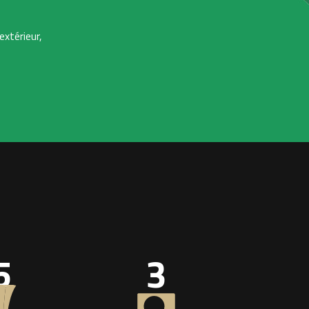
extérieur,
5
3