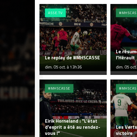
ASSE.TV
#MHSCAS
Le résum
Le replay de #MHSCASSE
l'Hérault
dim. 05 oct. à 13h36
dim. 05 oct
#MHSCASSE
#MHSCAS
Eirik Horneland : "L'état
d'esprit a été au rendez-
Les Verts
vous !"
victoire