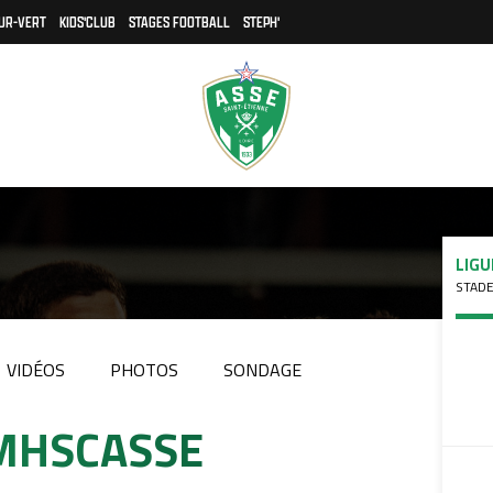
UR-VERT
KIDS'CLUB
STAGES FOOTBALL
STEPH'
LIGU
STADE
VIDÉOS
PHOTOS
SONDAGE
 #MHSCASSE