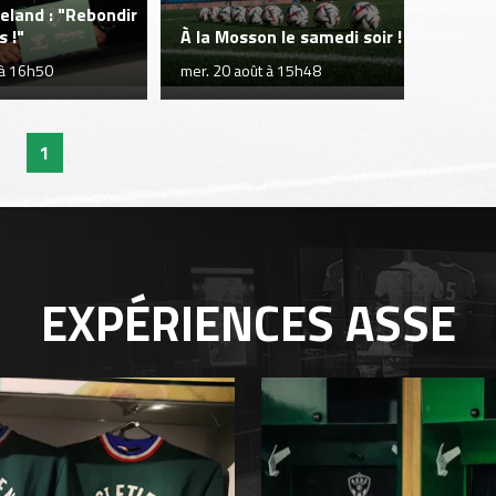
neland : "Rebondir
 !"
À la Mosson le samedi soir !
. à 16h50
mer. 20 août à 15h48
1
EXPÉRIENCES
ASSE